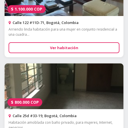
$
1.100.000
COP
Calle 122 #11D-71, Bogotá, Colombia
Arriendo linda habitación para una mujer en conjunto residencial a
una cuadra...
Ver habitación
$
800.000
COP
Calle 25d #33-19, Bogotá, Colombia
Habitación amoblada con baño privado, para mujeres, Internet,
servicios...