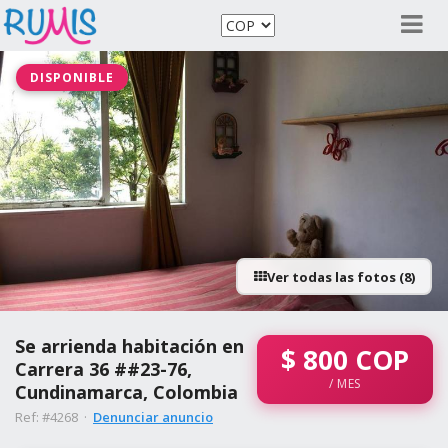
DISPONIBLE
Ver todas las fotos (8)
Se arrienda habitación en
$
800
COP
Carrera 36 ##23-76,
/ MES
Cundinamarca, Colombia
Ref: #4268 ·
Denunciar anuncio