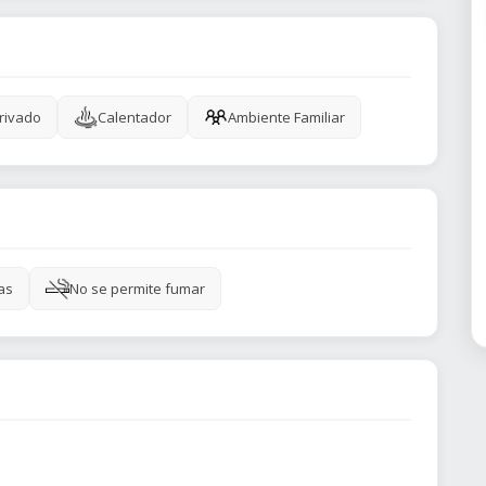
rivado
Calentador
Ambiente Familiar
as
No se permite fumar