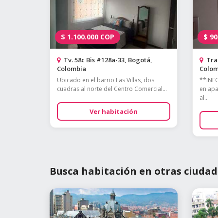
$
1.100.000
COP
$
90
Tv. 58c Bis #128a-33, Bogotá,
Tran
Colombia
Colom
Ubicado en el barrio Las Villas, dos
**INF
cuadras al norte del Centro Comercial...
en apa
al...
Ver habitación
Busca habitación en otras ciudad