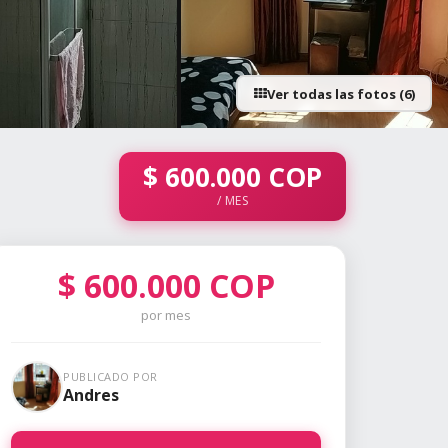
Ver todas las fotos (6)
+1 fotos
$
600.000
COP
/ MES
$
600.000
COP
por mes
PUBLICADO POR
Andres