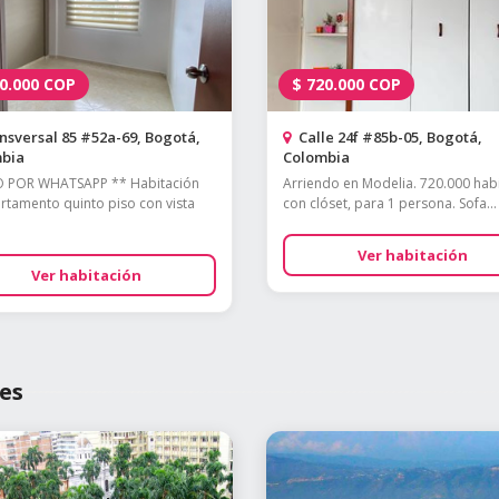
0.000
COP
$
720.000
COP
sversal 85 #52a-69, Bogotá,
Calle 24f #85b-05, Bogotá,
bia
Colombia
O POR WHATSAPP ** Habitación
Arriendo en Modelia. 720.000 hab
rtamento quinto piso con vista
con clóset, para 1 persona. Sofa...
Ver habitación
Ver habitación
es