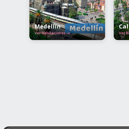
Medellín
Cal
Ver habitaciones →
Ver h