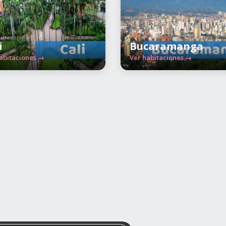
i
Bucaramanga
abitaciones →
Ver habitaciones →