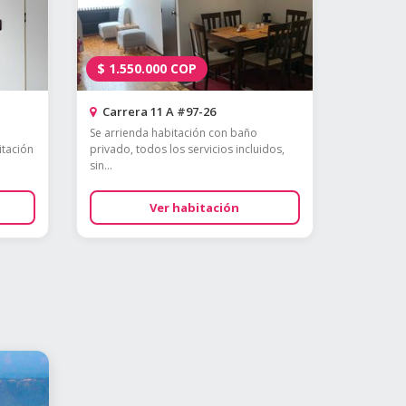
$
1.550.000
COP
Carrera 11 A #97-26
Se arrienda habitación con baño
itación
privado, todos los servicios incluidos,
sin...
Ver habitación