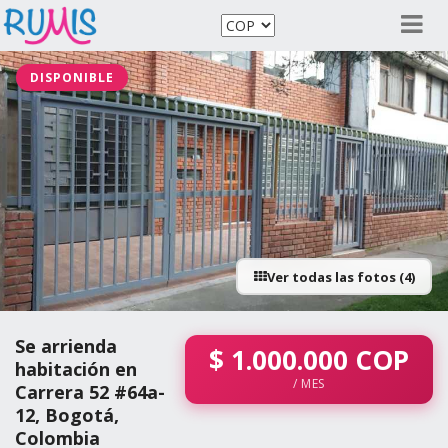
DISPONIBLE
Ver todas las fotos (4)
Se arrienda
$
1.000.000
COP
habitación en
/ MES
Carrera 52 #64a-
12, Bogotá,
Colombia