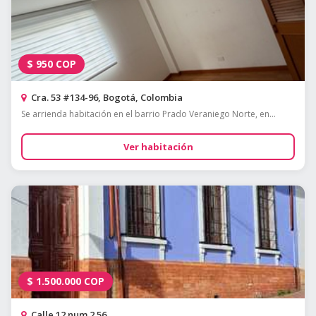
$
950
COP
Cra. 53 #134-96, Bogotá, Colombia
Se arrienda habitación en el barrio Prado Veraniego Norte, en...
Ver habitación
$
1.500.000
COP
Calle 12 num 2 56