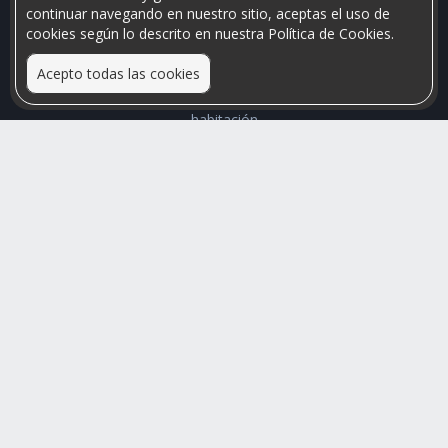
continuar navegando en nuestro sitio, aceptas el uso de
cookies según lo descrito en nuestra Política de Cookies.
Acepto todas las cookies
Relacionamos personas que arriendan con las que buscan una
habitación
Mayor visibilidad de tu inmueble, menores problemas de
convivencia
Rumis
Busco Habitaciones
Busco Compañero
Rumis Emprendedor
Soporte