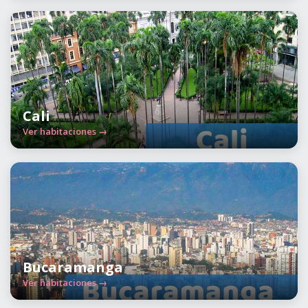
Cali
Ver habitaciones →
Bucaramanga
Ver habitaciones →