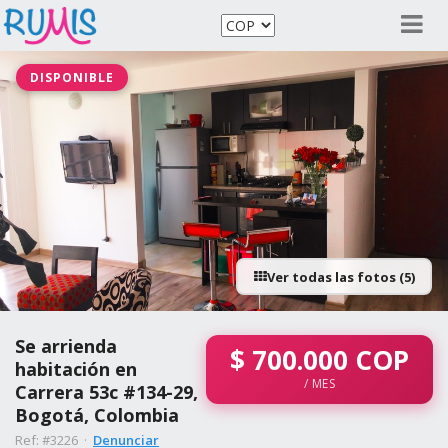
DISPONIBLE
Ver todas las fotos (5)
Se arrienda
$
700.000
COP
habitación en
/ MES
Carrera 53c #134-29,
Bogotá, Colombia
Ref: #3226 ·
Denunciar