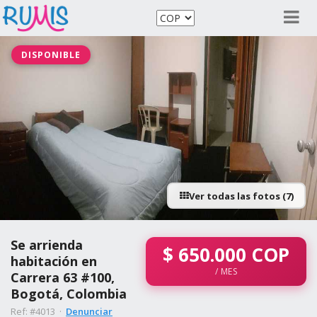
DISPONIBLE
Ver todas las fotos (7)
Se arrienda
$
650.000
COP
habitación en
/ MES
Carrera 63 #100,
Bogotá, Colombia
Ref: #4013 ·
Denunciar