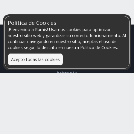
Politica de Cookies
¡Bienvenido a Rumis! Usamos cookies para optimizar
nuestro sitio web y garantizar su correcto funcionamiento. Al
continuar navegando en nuestro sitio, aceptas el uso de
cookies según lo descrito en nuestra Política de Cookies.
Acepto todas las cookies
Relacionamos personas que arriendan con las que buscan una
habitación
Mayor visibilidad de tu inmueble, menores problemas de
convivencia
Rumis
Busco Habitaciones
Busco Compañero