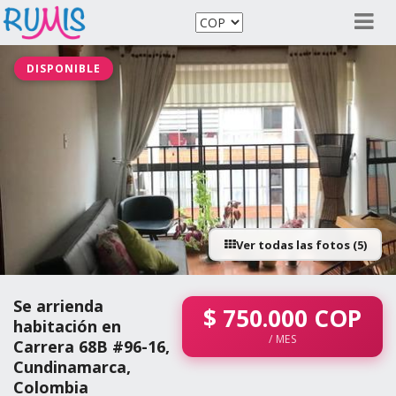
DISPONIBLE
Ver todas las fotos (5)
Se arrienda
$
750.000
COP
habitación en
/ MES
Carrera 68B #96-16,
Cundinamarca,
Colombia