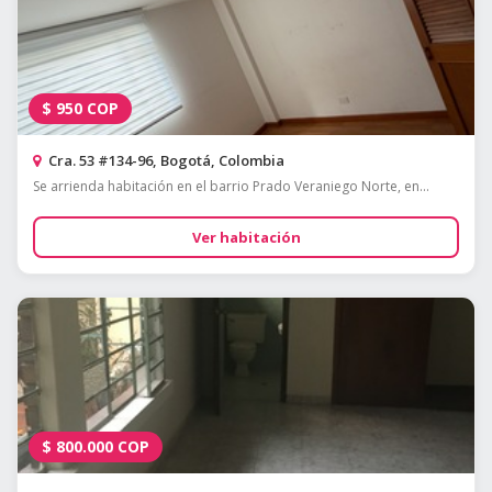
$
950
COP
Cra. 53 #134-96, Bogotá, Colombia
Se arrienda habitación en el barrio Prado Veraniego Norte, en...
Ver habitación
$
800.000
COP