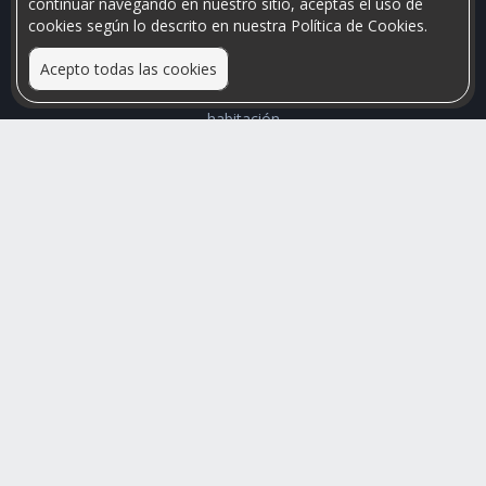
continuar navegando en nuestro sitio, aceptas el uso de
cookies según lo descrito en nuestra Política de Cookies.
Acepto todas las cookies
Relacionamos personas que arriendan con las que buscan una
habitación
Mayor visibilidad de tu inmueble, menores problemas de
convivencia
Rumis
Busco Habitaciones
Busco Compañero
Rumis Emprendedor
Soporte