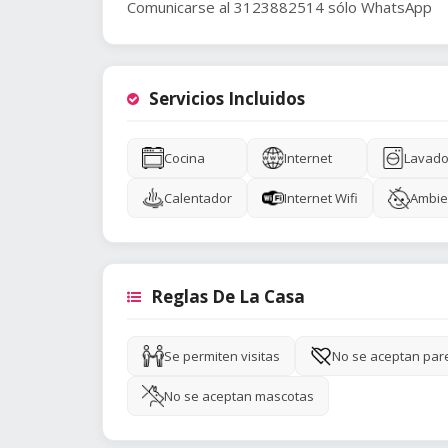
Comunicarse al 3123882514 sólo WhatsApp
Servicios Incluidos
Cocina
Internet
Lavado
Calentador
Internet Wifi
Ambie
Reglas De La Casa
Se permiten visitas
No se aceptan par
No se aceptan mascotas