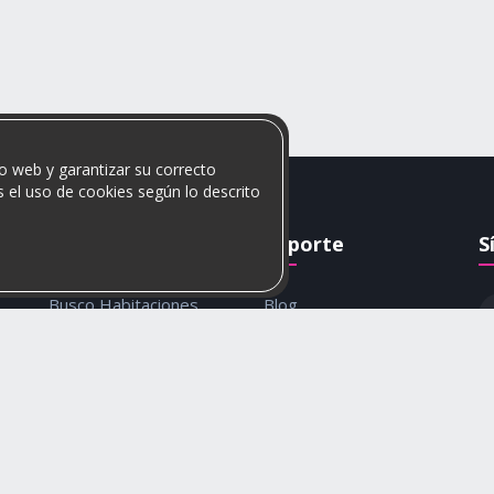
o web y garantizar su correcto
 el uso de cookies según lo descrito
Rumis
Soporte
S
Busco Habitaciones
Blog
Busco Compañero
Ayuda
c
Rumis Emprendedor
Contáctanos
Política de privacidad y
cookies