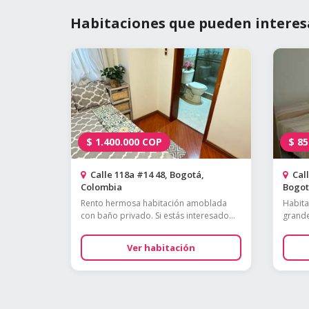
Habitaciones que pueden interes
$
1.400.000
COP
$
85
Calle 118a #14 48, Bogotá,
Call
Colombia
Bogotá
Rento hermosa habitación amoblada
Habita
con baño privado. Si estás interesado...
grande
Ver habitación