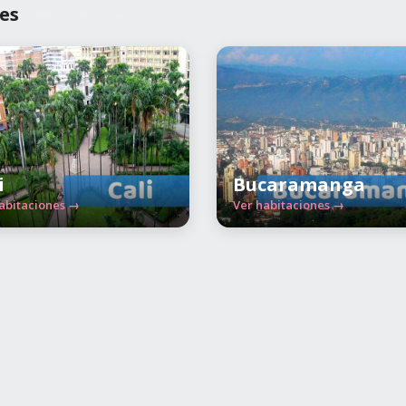
es
i
Bucaramanga
abitaciones →
Ver habitaciones →