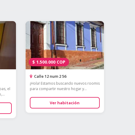
$
1.500.000
COP
Calle 12 num 2 56
¡Hola! Estamos buscando nuevos roomis
as, el
para compartir nuestro hogar y...
...
Ver habitación