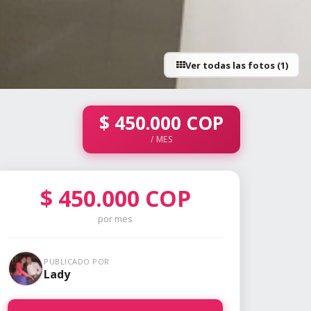
Ver todas las fotos (1)
$
450.000
COP
/ MES
$
450.000
COP
por mes
PUBLICADO POR
Lady