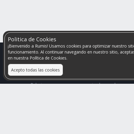
Politica de Cookies
¡Bienvenido a Rumis! Usamos cookies para optimizar nuestro siti
funcionamiento. Al continuar navegando en nuestro sitio, aceptas
en nuestra Política de Cookies.
Acepto todas las cookies
Relacionamos personas que arriendan con las que
buscan una habitación
Mayor visibilidad de tu inmueble, menores problemas
de convivencia