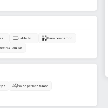
ra
Cable Tv
Baño compartido
nte NO Familiar
ejas
No se permite fumar