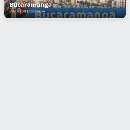
Bucaramanga
Ver habitaciones →