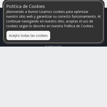
Politica de Cookies
¡Bienvenido a Rumis! Usamos cookies para optimizar
nuestro sitio web y garantizar su correcto funcionamiento. Al
continuar navegando en nuestro sitio, aceptas el uso de
cookies según lo descrito en nuestra Política de Cookies.
Acepto todas las cookies
Relacionamos personas que arriendan con las que buscan una
habitación
Mayor visibilidad de tu inmueble, menores problemas de
convivencia
Rumis
Busco Habitaciones
Busco Compañero
Rumis Emprendedor