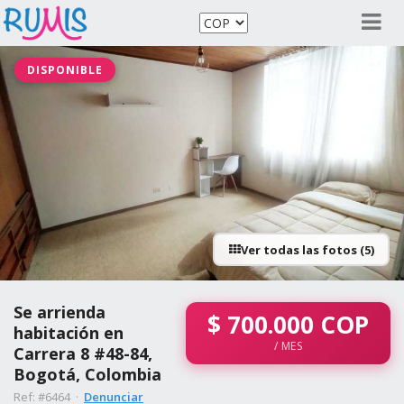
DISPONIBLE
Ver todas las fotos (5)
Se arrienda
$
700.000
COP
habitación en
/ MES
Carrera 8 #48-84,
Bogotá, Colombia
Ref: #6464 ·
Denunciar