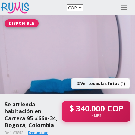
DISPONIBLE
Ver todas las fotos (1)
Se arrienda
$
340.000
COP
habitación en
/ MES
Carrera 95 #66a-34,
Bogotá, Colombia
Ref: #3853 ·
Denunciar