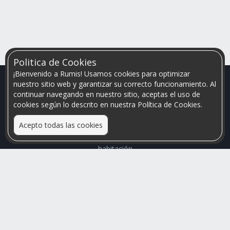
Politica de Cookies
¡Bienvenido a Rumis! Usamos cookies para optimizar
nuestro sitio web y garantizar su correcto funcionamiento. Al
continuar navegando en nuestro sitio, aceptas el uso de
cookies según lo descrito en nuestra Política de Cookies.
Acepto todas las cookies
Relacionamos personas que arriendan con las que buscan una
habitación
Mayor visibilidad de tu inmueble, menores problemas de
convivencia
Rumis