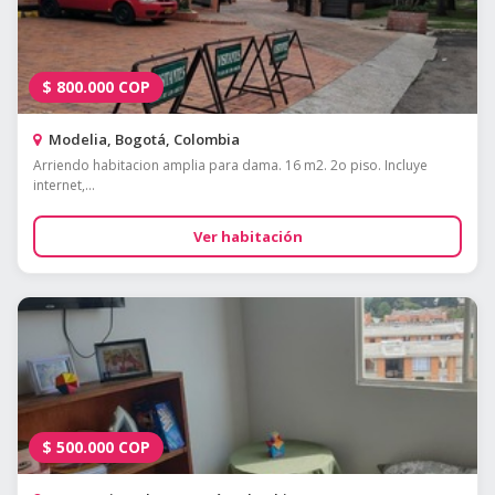
$
800.000
COP
Modelia, Bogotá, Colombia
Arriendo habitacion amplia para dama. 16 m2. 2o piso. Incluye
internet,...
Ver habitación
$
500.000
COP