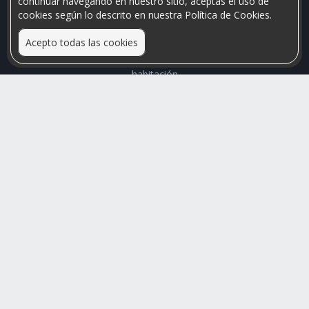
continuar navegando en nuestro sitio, aceptas el uso de
cookies según lo descrito en nuestra Política de Cookies.
Acepto todas las cookies
Relacionamos personas que arriendan con las que buscan una
habitación
Mayor visibilidad de tu inmueble, menores problemas de
convivencia
Rumis
Busco Habitaciones
Busco Compañero
Rumis Emprendedor
Soporte