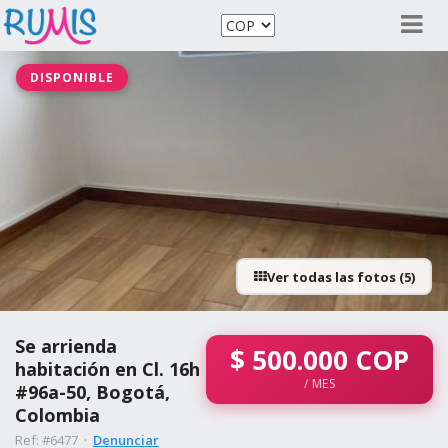
DISPONIBLE
Ver todas las fotos (5)
Se arrienda
$
500.000
COP
habitación en Cl. 16h
/ MES
#96a-50, Bogotá,
Colombia
Ref: #6477 ·
Denunciar