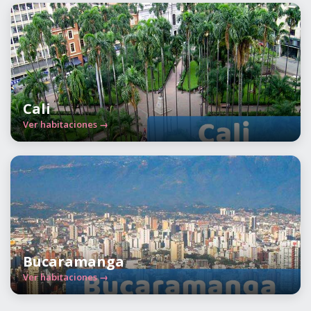
Cali
Ver habitaciones →
Bucaramanga
Ver habitaciones →