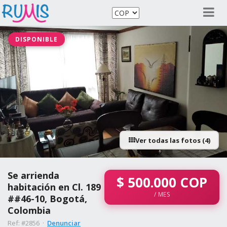
DISPONIBLE
Ver todas las fotos (4)
Se arrienda
$
500.000
COP
habitación en Cl. 189
/ MES
##46-10, Bogotá,
Colombia
Ref: #2856 ·
Denunciar