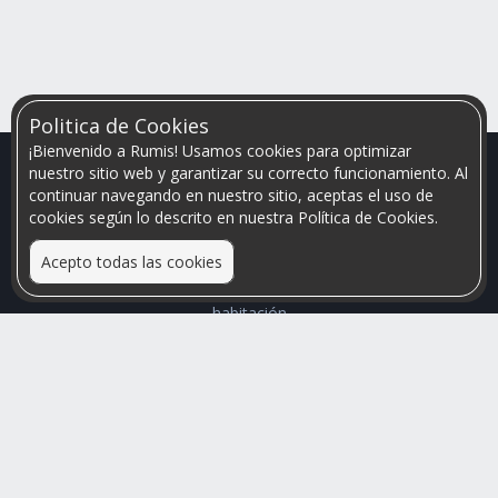
Politica de Cookies
¡Bienvenido a Rumis! Usamos cookies para optimizar
nuestro sitio web y garantizar su correcto funcionamiento. Al
continuar navegando en nuestro sitio, aceptas el uso de
cookies según lo descrito en nuestra Política de Cookies.
Acepto todas las cookies
Relacionamos personas que arriendan con las que buscan una
habitación
Mayor visibilidad de tu inmueble, menores problemas de
convivencia
Rumis
Busco Habitaciones