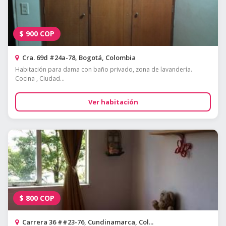
$
900
COP
Cra. 69d #24a-78, Bogotá, Colombia
Habitación para dama con baño privado, zona de lavandería.
Cocina , Ciudad...
Ver habitación
$
800
COP
Carrera 36 ##23-76, Cundinamarca, Col...