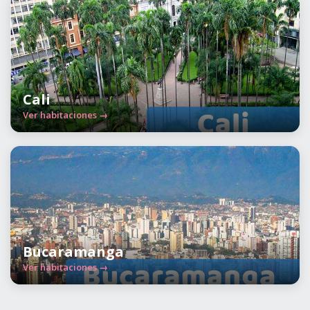
Cali
Ver habitaciones →
Bucaramanga
Ver habitaciones →