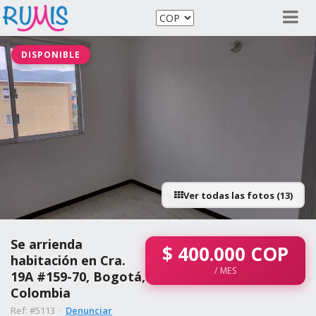
DISPONIBLE
Ver todas las fotos (13)
Se arrienda
$
400.000
COP
habitación en Cra.
/ MES
19A #159-70, Bogotá,
Colombia
Ref: #5113 ·
Denunciar