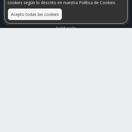
cookies según lo descrito en nuestra Política de Cookies.
Acepto todas las cookies
Relacionamos personas que arriendan con las que buscan una
habitación
Mayor visibilidad de tu inmueble, menores problemas de
convivencia
Rumis
Busco Habitaciones
Busco Compañero
Rumis Emprendedor
Soporte
Blog