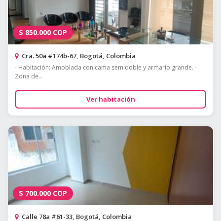
$
850.000
COP
Cra. 50a #174b-67, Bogotá, Colombia
- Habitación: Amoblada con cama semidoble y armario grande. -
Zona de...
Ver habitación
$
700.000
COP
Calle 78a #61-33, Bogotá, Colombia