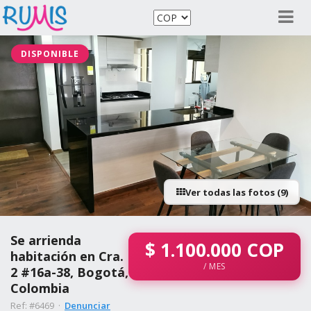
DISPONIBLE
Ver todas las fotos (9)
Se arrienda
$
1.100.000
COP
habitación en Cra.
/ MES
2 #16a-38, Bogotá,
Colombia
Ref: #6469 ·
Denunciar