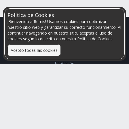
Politica de Cookies
¡Bienvenido a Rumis! Usamos cookies para optimizar
nuestro sitio web y garantizar su correcto funcionamiento. Al
continuar navegando en nuestro sitio, aceptas el uso de
cookies según lo descrito en nuestra Política de Cookies.
Acepto todas las cookies
Relacionamos personas que arriendan con las que buscan una
habitación
Mayor visibilidad de tu inmueble, menores problemas de
convivencia
Rumis
Busco Habitaciones
Busco Compañero
Rumis Emprendedor