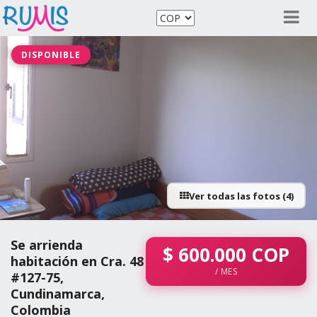
DISPONIBLE
Ver todas las fotos (4)
Se arrienda
$
600.000
COP
habitación en Cra. 48
/ MES
#127-75,
Cundinamarca,
Colombia