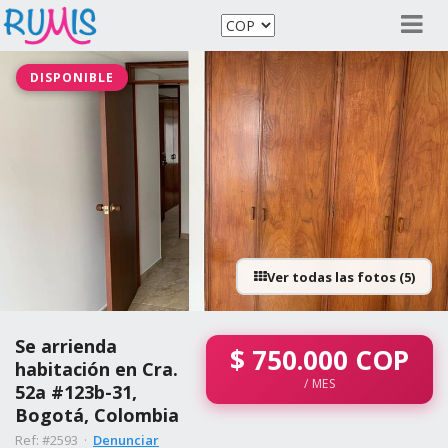
DISPONIBLE
Ver todas las fotos (5)
Se arrienda
$
750.000
COP
habitación en Cra.
/ MES
52a #123b-31,
Bogotá, Colombia
Ref: #2593 ·
Denunciar