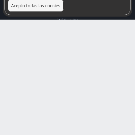
Acepto todas las cookies
Relacionamos personas que arriendan con las que buscan una
habitación
Mayor visibilidad de tu inmueble, menores problemas de
convivencia
Rumis
Busco Habitaciones
Busco Compañero
Rumis Emprendedor
Soporte
Blog
Ayuda