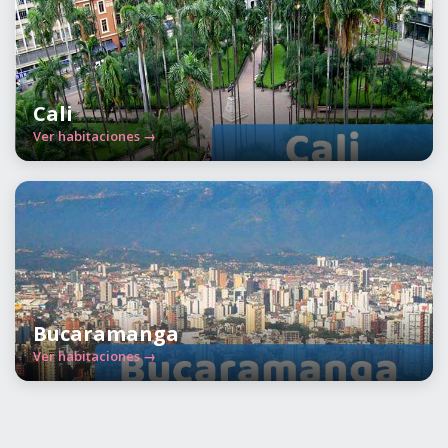
Cali
Ver habitaciones →
Bucaramanga
Ver habitaciones →