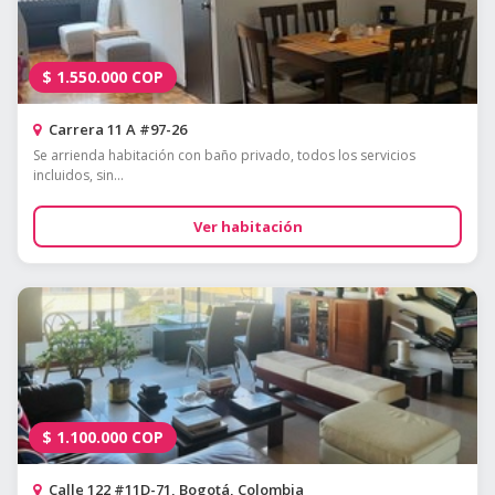
$
1.550.000
COP
Carrera 11 A #97-26
Se arrienda habitación con baño privado, todos los servicios
incluidos, sin...
Ver habitación
$
1.100.000
COP
Calle 122 #11D-71, Bogotá, Colombia