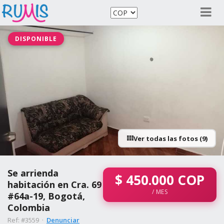
DISPONIBLE
Ver todas las fotos (9)
Se arrienda
$
450.000
COP
habitación en Cra. 69
/ MES
#64a-19, Bogotá,
Colombia
Ref: #3559 ·
Denunciar