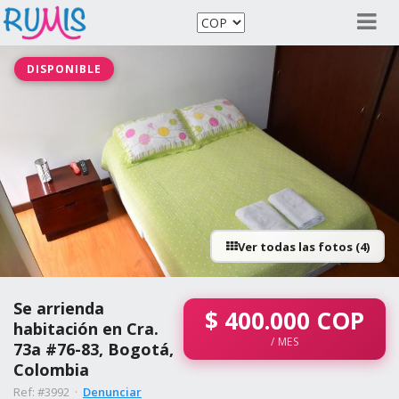
DISPONIBLE
Ver todas las fotos (4)
Se arrienda
$
400.000
COP
habitación en Cra.
/ MES
73a #76-83, Bogotá,
Colombia
Ref: #3992 ·
Denunciar