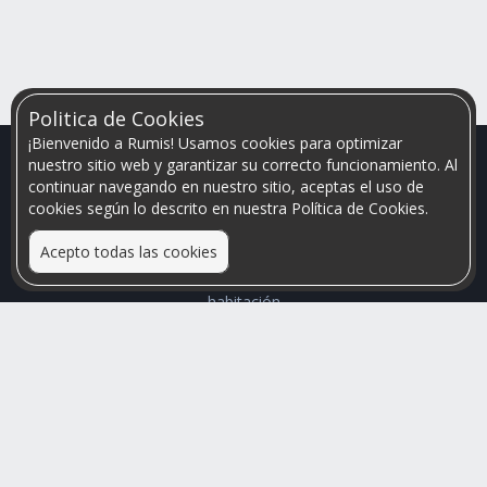
Politica de Cookies
¡Bienvenido a Rumis! Usamos cookies para optimizar
nuestro sitio web y garantizar su correcto funcionamiento. Al
continuar navegando en nuestro sitio, aceptas el uso de
cookies según lo descrito en nuestra Política de Cookies.
Acepto todas las cookies
Relacionamos personas que arriendan con las que buscan una
habitación
Mayor visibilidad de tu inmueble, menores problemas de
convivencia
Rumis
Busco Habitaciones