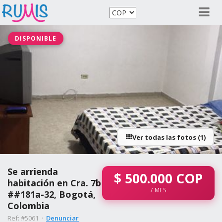
DISPONIBLE
Ver todas las fotos (1)
Se arrienda
$
500.000
COP
habitación en Cra. 7b
/ MES
##181a-32, Bogotá,
Colombia
Ref: #5061 ·
Denunciar