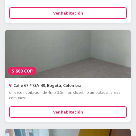
Ver habitación
$
600
COP
Calle 67 #73A-49, Bogotá, Colombia
ofrezco habitacion de 4m x 3.5m ,sin closet no amoblada , areas
comunes:...
Ver habitación