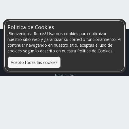
Politica de Cookies
¡Bienvenido a Rumis! Usamos cookies para optimizar
nuestro sitio web y garantizar su correcto funcionamiento. Al
continuar navegando en nuestro sitio, aceptas el uso de
cookies según lo descrito en nuestra Política de Cookies.
Acepto todas las cookies
Relacionamos personas que arriendan con las que buscan una
habitación
Mayor visibilidad de tu inmueble, menores problemas de
convivencia
Rumis
Busco Habitaciones