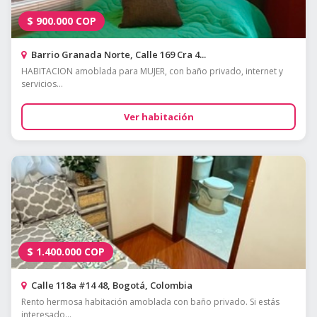
$
900.000
COP
Barrio Granada Norte, Calle 169 Cra 4...
HABITACION amoblada para MUJER, con baño privado, internet y
servicios...
Ver habitación
$
1.400.000
COP
Calle 118a #14 48, Bogotá, Colombia
Rento hermosa habitación amoblada con baño privado. Si estás
interesado...