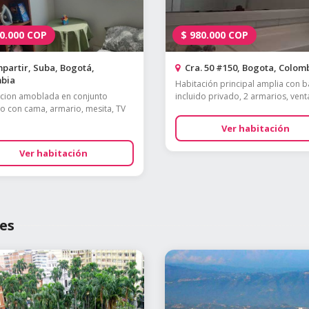
0.000
COP
$
980.000
COP
artir, Suba, Bogotá,
Cra. 50 #150, Bogota, Colom
bia
Habitación principal amplia con 
cion amoblada en conjunto
incluido privado, 2 armarios, venta
o con cama, armario, mesita, TV
Ver habitación
Ver habitación
es