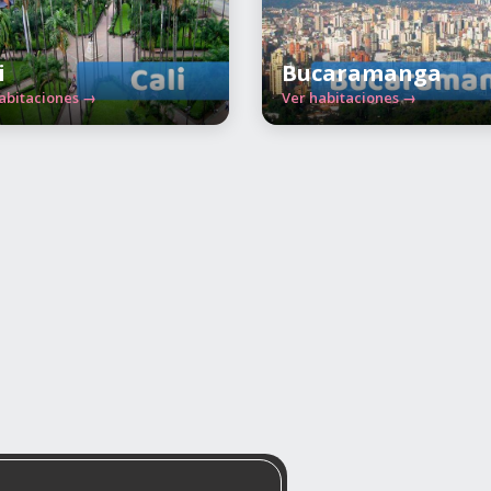
i
Bucaramanga
abitaciones →
Ver habitaciones →