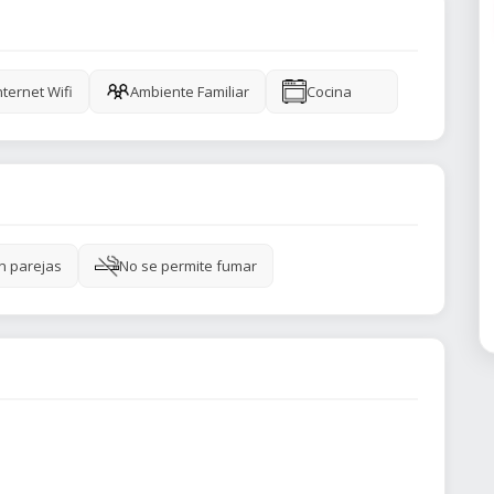
nternet Wifi
Ambiente Familiar
Cocina
n parejas
No se permite fumar