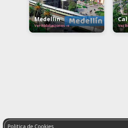
Medellín
Cal
Ver habitaciones →
Ver h
Politica de Cookies