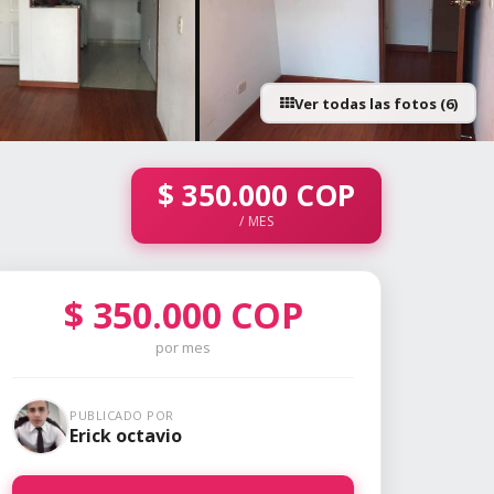
Ver todas las fotos (6)
+1 fotos
$
350.000
COP
/ MES
$
350.000
COP
por mes
PUBLICADO POR
Erick octavio