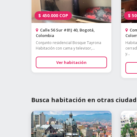
$
450.000
COP
$
50
Calle 56 Sur #81J 40, Bogotá,
Comp
Colombia
Colom
Conjunto residencial Bosque Tayrona
Habita
Habitación con cama y televisor,...
cerrad
y...
Ver habitación
Busca habitación en otras ciudad