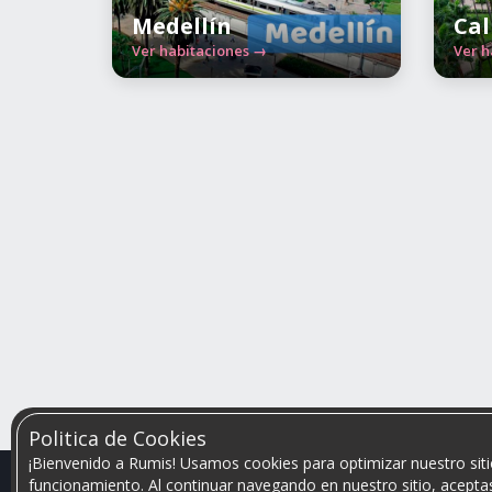
Medellín
Cal
Ver habitaciones →
Ver h
Politica de Cookies
¡Bienvenido a Rumis! Usamos cookies para optimizar nuestro siti
funcionamiento. Al continuar navegando en nuestro sitio, aceptas