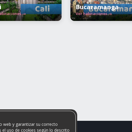
i
Bucaramanga
abitaciones →
Ver habitaciones →
o web y garantizar su correcto
 el uso de cookies según lo descrito