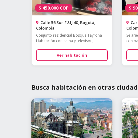
$
450.000
COP
$
90
Calle 56 Sur #81J 40, Bogotá,
Carr
Colombia
Colom
Conjunto residencial Bosque Tayrona
Se ari
Habitación con cama y televisor,...
con bañ
Ver habitación
Busca habitación en otras ciudad