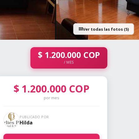
Ver todas las fotos (5)
$
1.200.000
COP
/ MES
$
1.200.000
COP
por mes
PUBLICADO POR
Hilda