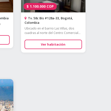
$
1.100.000
COP
lombia
Tv. 58c Bis #128a-33, Bogotá,
Colombia
o
Ubicado en el barrio Las Villas, dos
cuadras al norte del Centro Comercial...
Ver habitación