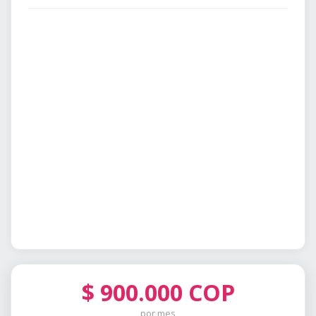
$
900.000
COP
por mes