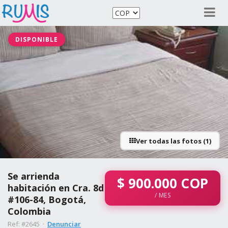
DISPONIBLE
Ver todas las fotos (1)
Se arrienda
$
900.000
COP
habitación en Cra. 8d
/ MES
#106-84, Bogotá,
Colombia
Ref: #2645 ·
Denunciar