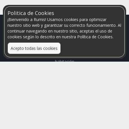
Politica de Cookies
¡Bienvenido a Rumis! Usamos cookies para optimizar
nuestro sitio web y garantizar su correcto funcionamiento. Al
continuar navegando en nuestro sitio, aceptas el uso de
cookies según lo descrito en nuestra Política de Cookies.
Acepto todas las cookies
Relacionamos personas que arriendan con las que buscan una
habitación
Mayor visibilidad de tu inmueble, menores problemas de
convivencia
Rumis
Busco Habitaciones
Busco Compañero
Rumis Emprendedor