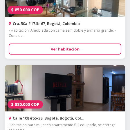
$
850.000
COP
Cra. 50a #174b-67, Bogotá, Colombia
- Habitación: Amoblada con cama semidoble y armario grande. -
Zona de...
Ver habitación
$
880.000
COP
Calle 108 #55-38, Bogotá, Bogota, Col...
Habitacion para mujer en apartamento full equipado, se entrega