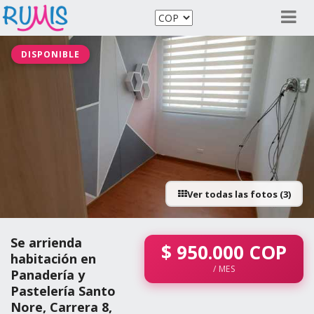
DISPONIBLE
Ver todas las fotos (3)
Se arrienda
$
950.000
COP
habitación en
/ MES
Panadería y
Pastelería Santo
Nore, Carrera 8,