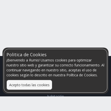
Politica de Cookies
¡Bienvenido a Rumis! Usamos cookies para optimizar
nuestro sitio web y garantizar su correcto funcionamiento. Al
continuar navegando en nuestro sitio, aceptas el uso de
cookies según lo descrito en nuestra Política de Cookies.
Acepto todas las cookies
Relacionamos personas que arriendan con las que buscan una
habitación
Mayor visibilidad de tu inmueble, menores problemas de
convivencia