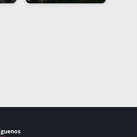
íguenos