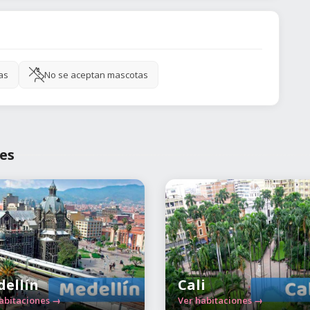
as
No se aceptan mascotas
es
ellín
Cali
abitaciones →
Ver habitaciones →