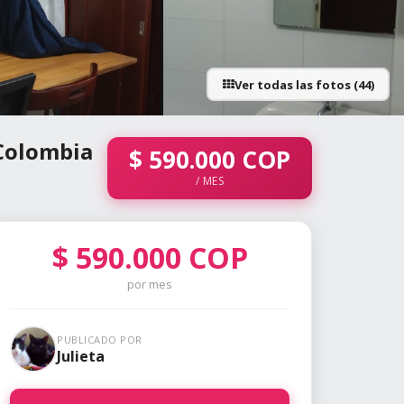
Ver todas las fotos (44)
+39 fotos
 Colombia
$
590.000
COP
/ MES
$
590.000
COP
por mes
PUBLICADO POR
Julieta