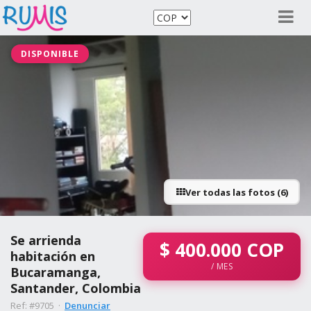
DISPONIBLE
Ver todas las fotos (6)
Se arrienda
$
400.000
COP
habitación en
/ MES
Bucaramanga,
Santander, Colombia
Ref: #9705 ·
Denunciar