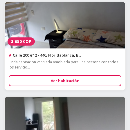
$
650
COP
Calle 200 #12 - 440, Floridablanca, B...
Linda habitacion ventilada.amoblada para una persona.con todos
los servicio...
Ver habitación