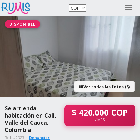
DISPONIBLE
Ver todas las fotos (8)
Se arrienda
$
420.000
COP
habitación en Cali,
/ MES
Valle del Cauca,
Colombia
Ref: #2923 ·
Denunciar