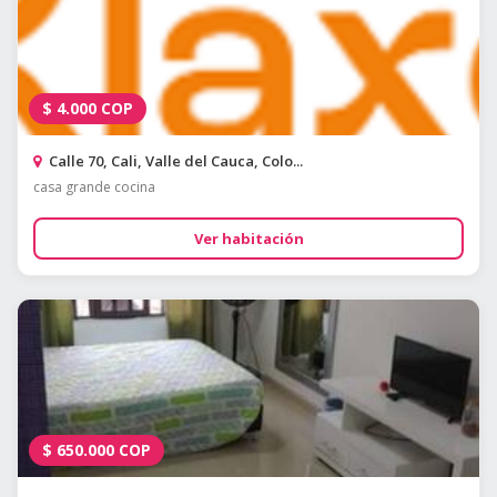
$
4.000
COP
Calle 70, Cali, Valle del Cauca, Colo...
casa grande cocina
Ver habitación
$
650.000
COP