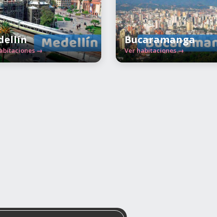
ellín
Bucaramanga
abitaciones →
Ver habitaciones →