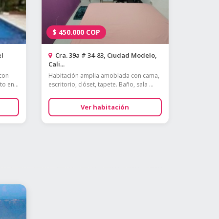
$
450.000
COP
el
Cra. 39a # 34-83, Ciudad Modelo,
Cali...
 con
Habitación amplia amoblada con cama,
o en...
escritorio, clóset, tapete. Baño, sala ...
Ver habitación