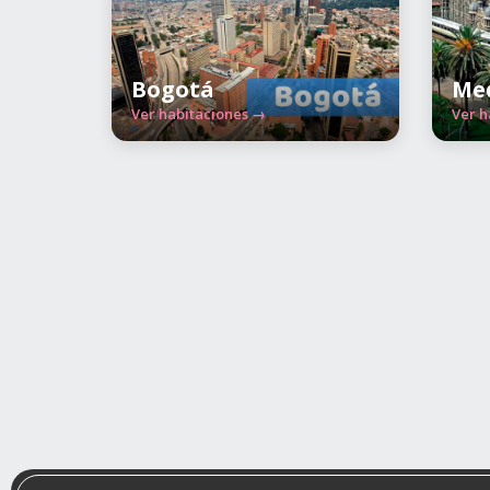
Bogotá
Med
Ver habitaciones →
Ver h