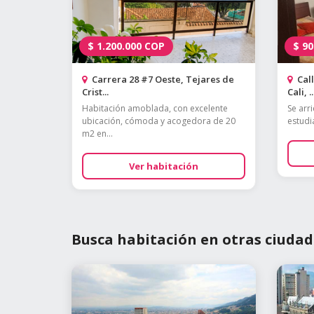
$
1.200.000
COP
$
90
Carrera 28 #7 Oeste, Tejares de
Call
Crist...
Cali, ..
Habitación amoblada, con excelente
Se arr
ubicación, cómoda y acogedora de 20
estudi
m2 en...
Ver habitación
Busca habitación en otras ciudad