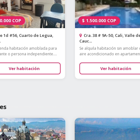
0.000
COP
$
1.500.000
COP
e 1d #56, Cuarto de Legua,
Cra. 38 # 9A-50, Cali, Valle d
.
Cauc...
ienda habitación amoblada para
Se alquila habitación sin amoblar
ante o persona independiente....
aire acondicionado en apartament
Ver habitación
Ver habitación
es