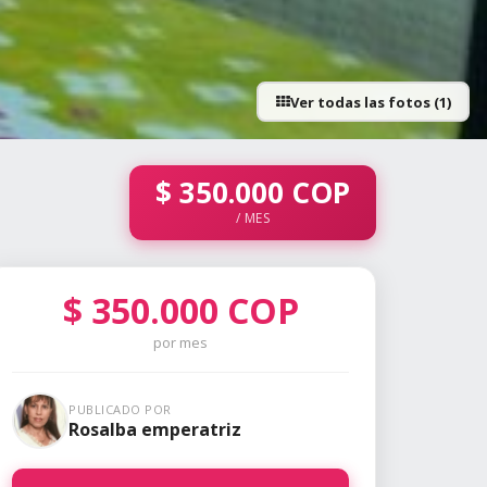
Ver todas las fotos (1)
$
350.000
COP
/ MES
$
350.000
COP
por mes
PUBLICADO POR
Rosalba emperatriz