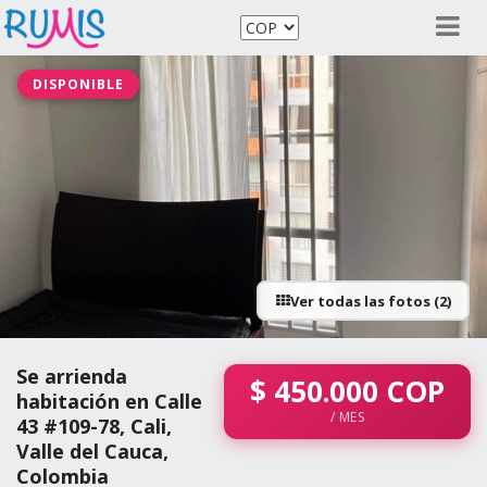
DISPONIBLE
Ver todas las fotos (2)
Se arrienda
$
450.000
COP
habitación en Calle
/ MES
43 #109-78, Cali,
Valle del Cauca,
Colombia