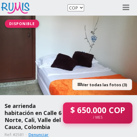
DISPONIBLE
Ver todas las fotos (3)
Se arrienda
$
650.000
COP
habitación en Calle 6
/ MES
Norte, Cali, Valle del
Cauca, Colombia
Ref: #2581 ·
Denunciar