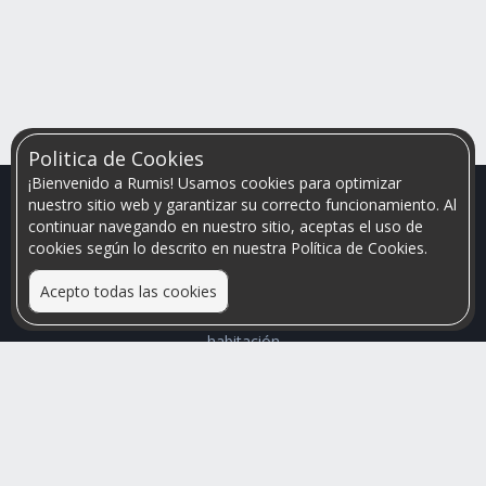
Politica de Cookies
¡Bienvenido a Rumis! Usamos cookies para optimizar
nuestro sitio web y garantizar su correcto funcionamiento. Al
continuar navegando en nuestro sitio, aceptas el uso de
cookies según lo descrito en nuestra Política de Cookies.
Acepto todas las cookies
Relacionamos personas que arriendan con las que buscan una
habitación
Mayor visibilidad de tu inmueble, menores problemas de
convivencia
Rumis