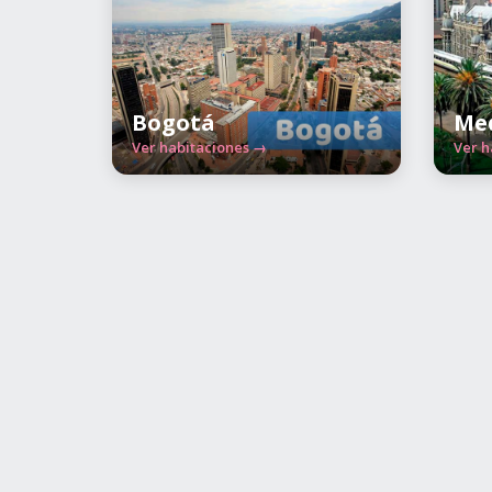
Bogotá
Med
Ver habitaciones →
Ver h