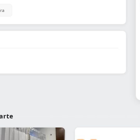
ra
arte