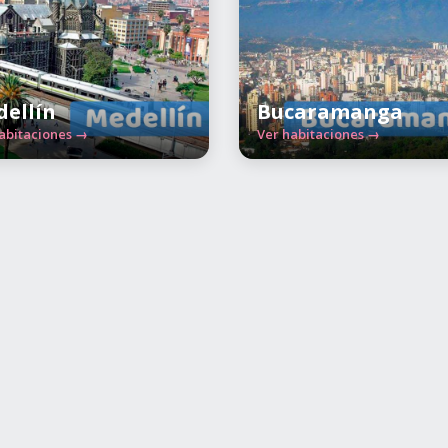
ellín
Bucaramanga
abitaciones →
Ver habitaciones →