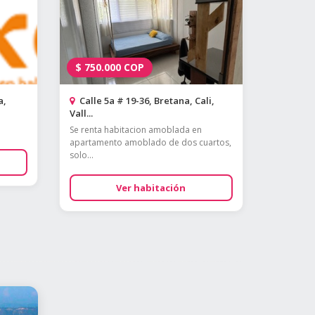
$
750.000
COP
a,
Calle 5a # 19-36, Bretana, Cali,
Vall...
Se renta habitacion amoblada en
apartamento amoblado de dos cuartos,
solo...
Ver habitación