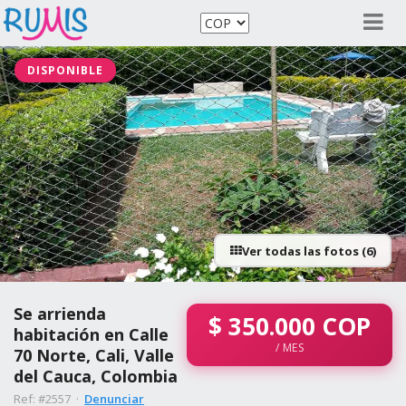
DISPONIBLE
Ver todas las fotos (6)
Se arrienda
$
350.000
COP
habitación en Calle
/ MES
70 Norte, Cali, Valle
del Cauca, Colombia
Ref: #2557 ·
Denunciar