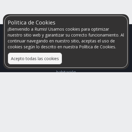
Politica de Cookies
¡Bienvenido a Rumis! Usamos cookies para optimizar
nuestro sitio web y garantizar su correcto funcionamiento. Al
continuar navegando en nuestro sitio, aceptas el uso de
cookies según lo descrito en nuestra Política de Cookies.
Acepto todas las cookies
Relacionamos personas que arriendan con las que buscan una
habitación
Mayor visibilidad de tu inmueble, menores problemas de
convivencia
Rumis
Busco Habitaciones
Busco Compañero