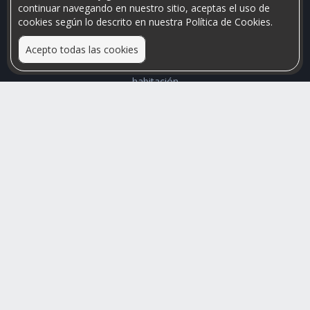
continuar navegando en nuestro sitio, aceptas el uso de
cookies según lo descrito en nuestra Política de Cookies.
Acepto todas las cookies
Relacionamos personas que arriendan con las que buscan una
habitación
Mayor visibilidad de tu inmueble, menores problemas de
convivencia
Rumis
Busco Habitaciones
Busco Compañero
Rumis Emprendedor
Soporte