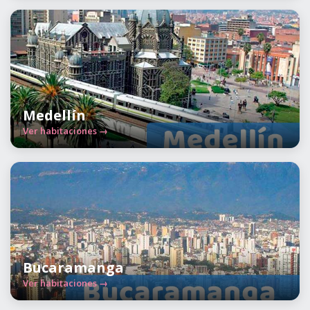
Medellín
Ver habitaciones →
Bucaramanga
Ver habitaciones →