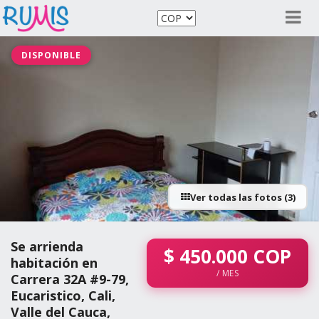
DISPONIBLE
Ver todas las fotos (3)
Se arrienda
$
450.000
COP
habitación en
/ MES
Carrera 32A #9-79,
Eucaristico, Cali,
Valle del Cauca,