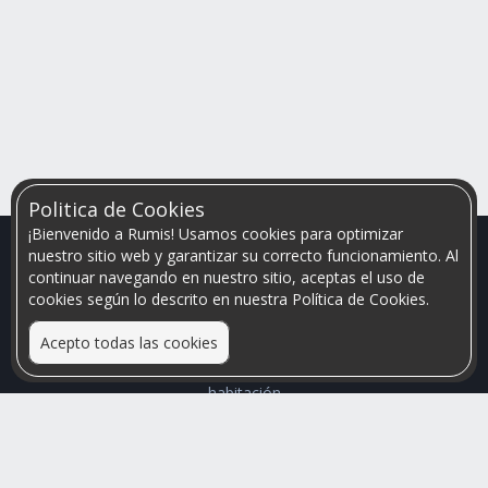
Politica de Cookies
¡Bienvenido a Rumis! Usamos cookies para optimizar
nuestro sitio web y garantizar su correcto funcionamiento. Al
continuar navegando en nuestro sitio, aceptas el uso de
cookies según lo descrito en nuestra Política de Cookies.
Acepto todas las cookies
Relacionamos personas que arriendan con las que buscan una
habitación
Mayor visibilidad de tu inmueble, menores problemas de
convivencia