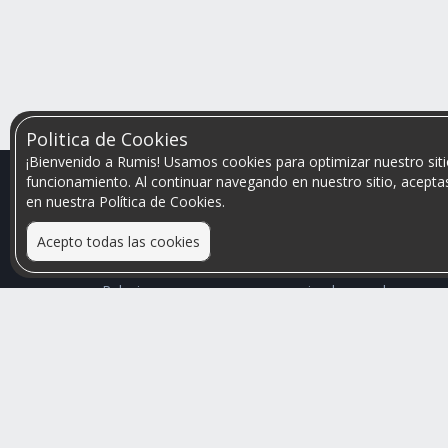
Politica de Cookies
¡Bienvenido a Rumis! Usamos cookies para optimizar nuestro siti
funcionamiento. Al continuar navegando en nuestro sitio, aceptas
en nuestra Política de Cookies.
Acepto todas las cookies
Relacionamos personas que arriendan con las que
buscan una habitación
Mayor visibilidad de tu inmueble, menores problemas
de convivencia