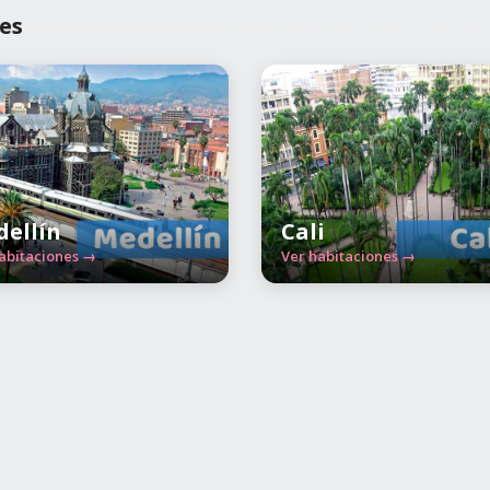
es
ellín
Cali
abitaciones →
Ver habitaciones →