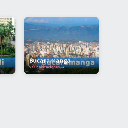
Bucaramanga
Ver habitaciones →