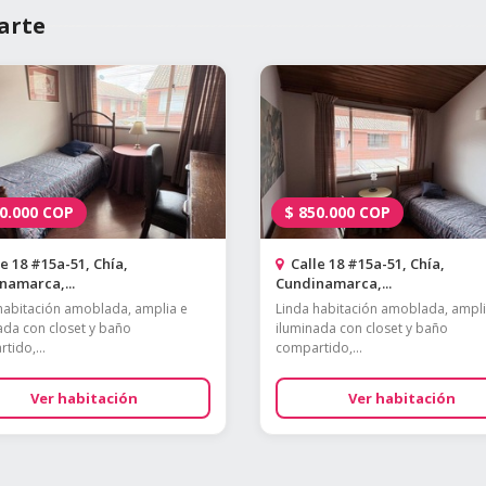
arte
0.000
COP
$
850.000
COP
e 18 #15a-51, Chía,
Calle 18 #15a-51, Chía,
namarca,...
Cundinamarca,...
habitación amoblada, amplia e
Linda habitación amoblada, ampli
ada con closet y baño
iluminada con closet y baño
tido,...
compartido,...
Ver habitación
Ver habitación