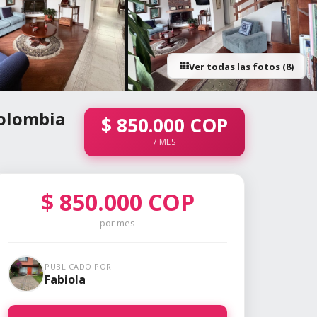
Ver todas las fotos (8)
+3 fotos
Colombia
$
850.000
COP
/ MES
$
850.000
COP
por mes
PUBLICADO POR
Fabiola