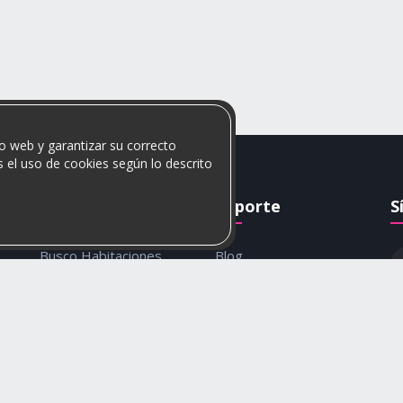
o web y garantizar su correcto
 el uso de cookies según lo descrito
Rumis
Soporte
S
Busco Habitaciones
Blog
Busco Compañero
Ayuda
c
Rumis Emprendedor
Contáctanos
Política de privacidad y
cookies