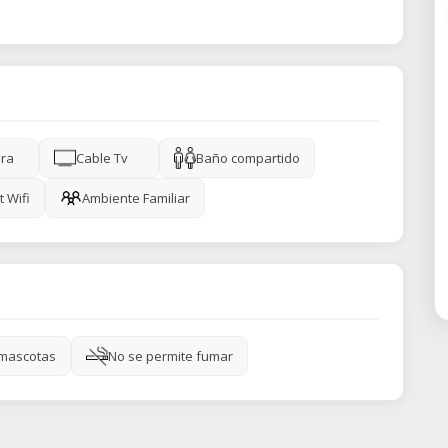
ra
Cable Tv
Baño compartido
t Wifi
Ambiente Familiar
 mascotas
No se permite fumar