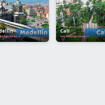
ellín
Cali
abitaciones →
Ver habitaciones →