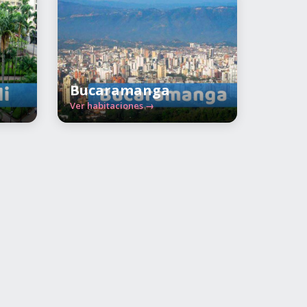
Bucaramanga
Ver habitaciones →