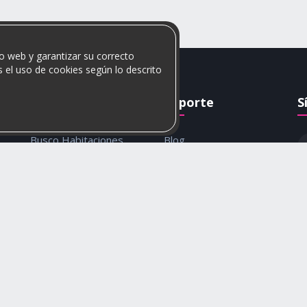
o web y garantizar su correcto
 el uso de cookies según lo descrito
Rumis
Soporte
S
Busco Habitaciones
Blog
Busco Compañero
Ayuda
c
Rumis Emprendedor
Contáctanos
Política de privacidad y
cookies
© 2026 Rumis. Todos los derechos reservados.