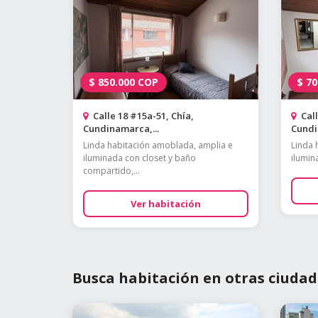
$
850.000
COP
$
70
Calle 18 #15a-51, Chía,
Call
Cundinamarca,...
Cundi
Linda habitación amoblada, amplia e
Linda 
iluminada con closet y baño
ilumin
compartido,...
Ver habitación
Busca habitación en otras ciudad