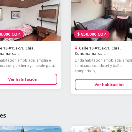
0.000
COP
$
850.000
COP
e 18 #15a-51, Chía,
Calle 18 #15a-51, Chía,
namarca,...
Cundinamarca,...
habitación amoblada, amplia e
Linda habitación amoblada, ampli
ada con perchero y mueble para...
iluminada con closet y baño
compartido,...
Ver habitación
Ver habitación
es