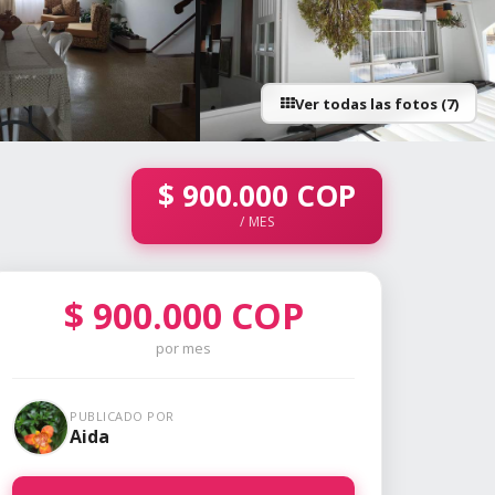
Ver todas las fotos (7)
+2 fotos
$
900.000
COP
/ MES
$
900.000
COP
por mes
PUBLICADO POR
Aida