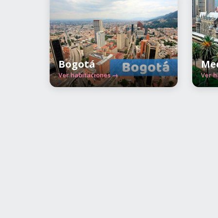
Bogotá
Med
Ver habitaciones →
Ver h