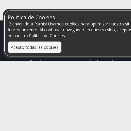
Politica de Cookies
¡Bienvenido a Rumis! Usamos cookies para optimizar nuestro siti
funcionamiento. Al continuar navegando en nuestro sitio, aceptas
en nuestra Política de Cookies.
Acepto todas las cookies
Relacionamos personas que arriendan con las que
buscan una habitación
Mayor visibilidad de tu inmueble, menores problemas
de convivencia