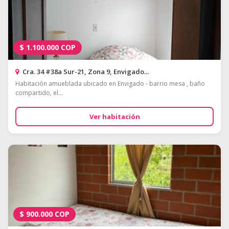
$
1.100.000
COP
Cra. 34 #38a Sur-21, Zona 9, Envigado...
Habitación amueblada ubicado en Envigado - barrio mesa , baño
compartido, el...
Ver habitación
$
900.000
COP