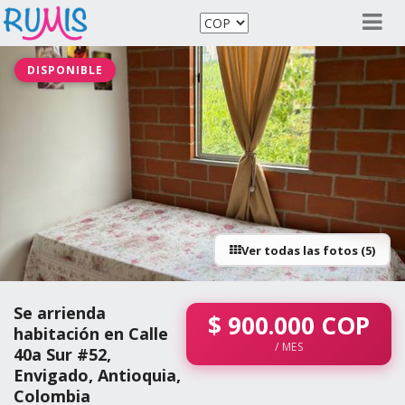
DISPONIBLE
Ver todas las fotos (5)
Se arrienda
$
900.000
COP
habitación en Calle
/ MES
40a Sur #52,
Envigado, Antioquia,
Colombia