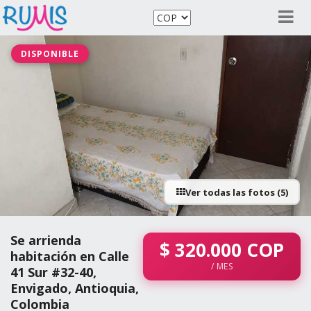
DISPONIBLE
Ver todas las fotos (5)
Se arrienda
$
320.000
COP
habitación en Calle
/ MES
41 Sur #32-40,
Envigado, Antioquia,
Colombia