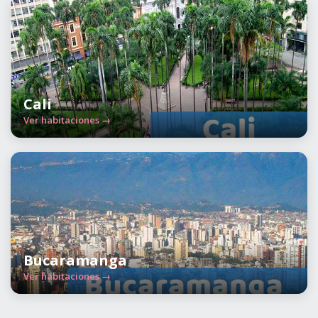
Cali
Ver habitaciones →
Bucaramanga
Ver habitaciones →