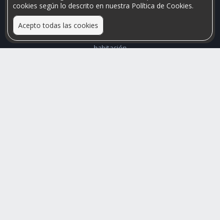
cookies según lo descrito en nuestra Política de Cookies.
Acepto todas las cookies
Relacionamos personas que arriendan con las que buscan una
habitación
Mayor visibilidad de tu inmueble, menores problemas de
convivencia
Rumis
Busco Habitaciones
Busco Compañero
Rumis Emprendedor
Soporte
Blog