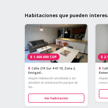
Habitaciones que pueden interes
$
1.400.000
COP
$
2.
Calle 27A Sur #47-70, Zona 2,
Call
Envigad...
Esmera
Alquilo Habitación amoblada o sin
Alquil
amoblar en urbanización parque de
Loma d
las...
Ver habitación