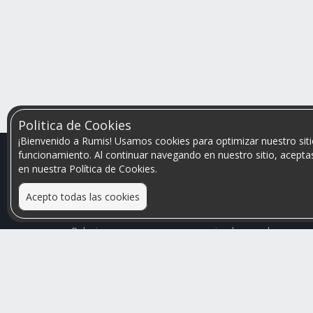
Politica de Cookies
¡Bienvenido a Rumis! Usamos cookies para optimizar nuestro siti
funcionamiento. Al continuar navegando en nuestro sitio, aceptas
en nuestra Política de Cookies.
Acepto todas las cookies
Relacionamos personas que arriendan con las que
buscan una habitación
Mayor visibilidad de tu inmueble, menores problemas
de convivencia