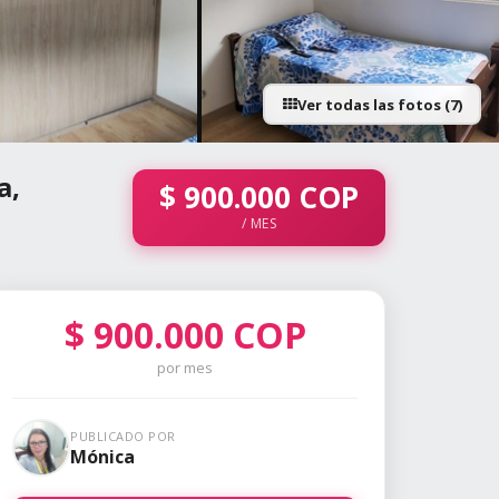
Ver todas las fotos (7)
+2 fotos
a,
$
900.000
COP
/ MES
$
900.000
COP
por mes
PUBLICADO POR
Mónica