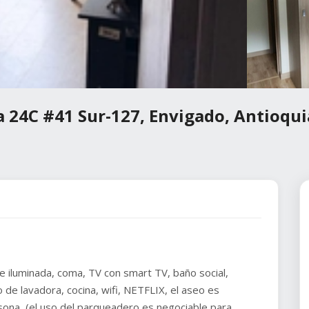
a 24C #41 Sur-127, Envigado, Antioqui
e iluminada, coma, TV con smart TV, baño social,
 de lavadora, cocina, wifi, NETFLIX, el aseo es
sona, (el uso del parqueadero es negociable para