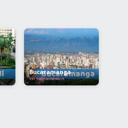
Bucaramanga
Ver habitaciones →