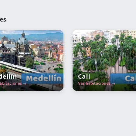
es
ellín
Cali
abitaciones →
Ver habitaciones →