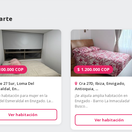
arte
100.000
COP
$
1.200.000
COP
e 27 Sur, Loma Del
Cra 27D, Ibiza, Envigado,
ldal, En...
Antioquia, ...
o habitación para mujer en la
¡Se alquila amplia habitación en
el Esmeraldal en Envigado. La...
Envigado - Barrio La Inmaculada!
Busco...
Ver habitación
Ver habitación