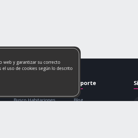
o web y garantizar su correcto
 el uso de cookies según lo descrito
Rumis
Soporte
S
Busco Habitaciones
Blog
Busco Compañero
Ayuda
c
Rumis Emprendedor
Contáctanos
Política de privacidad y
cookies