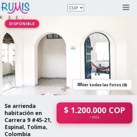
DISPONIBLE
Ver todas las fotos (8)
Se arrienda
$
1.200.000
COP
habitación en
/ MES
Carrera 9 #45-21,
Espinal, Tolima,
Colombia