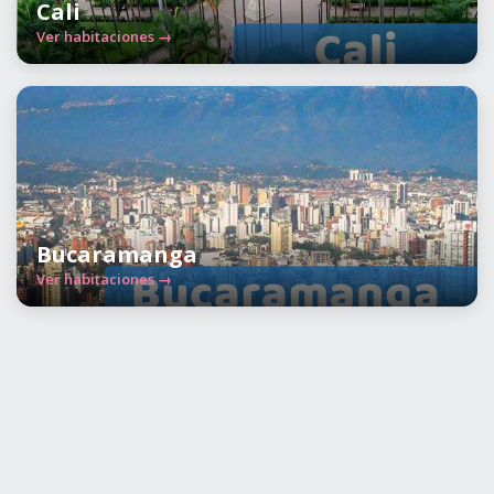
Cali
Ver habitaciones →
Bucaramanga
Ver habitaciones →