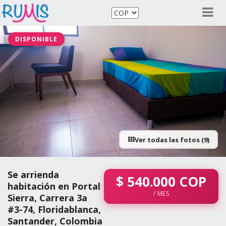
DISPONIBLE
Ver todas las fotos (9)
Se arrienda
$
540.000
COP
habitación en Portal
/ MES
Sierra, Carrera 3a
#3-74, Floridablanca,
Santander, Colombia