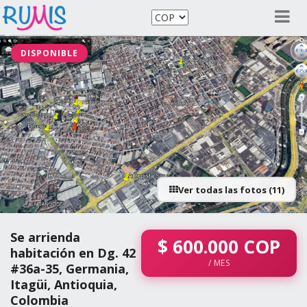
DISPONIBLE
Ver todas las fotos (11)
Se arrienda
$
600.000
COP
habitación en Dg. 42
/ MES
#36a-35, Germania,
Itagüi, Antioquia,
Colombia