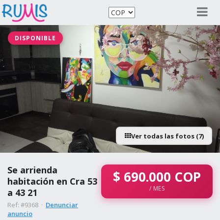
DISPONIBLE
Ver todas las fotos (7)
Se arrienda
$
690.000
COP
habitación en Cra 53
/ MES
a 43 21
Ref: #9368 ·
Denunciar
anuncio