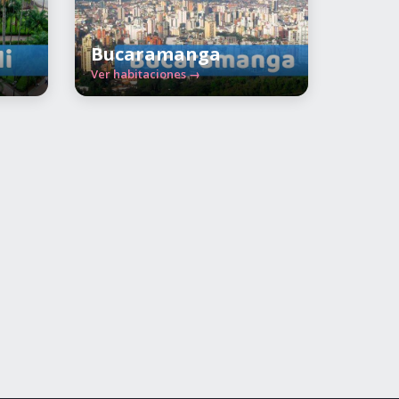
Bucaramanga
Ver habitaciones →