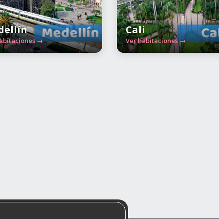
ellín
Cali
abitaciones →
Ver habitaciones →