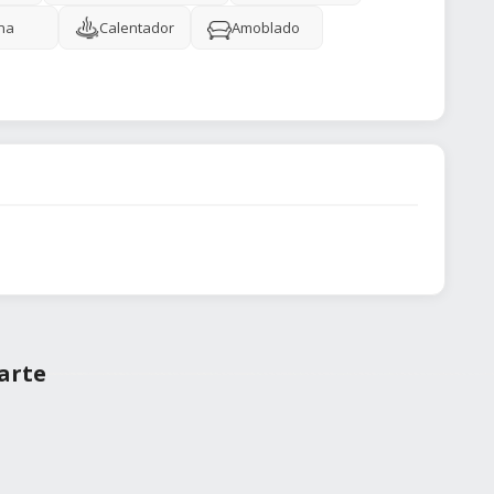
ina
Calentador
Amoblado
arte