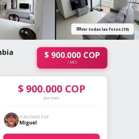
Ver todas las fotos (10)
+5 fotos
mbia
$
900.000
COP
/ MES
$
900.000
COP
por mes
PUBLICADO POR
Miguel