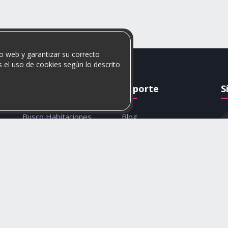
o web y garantizar su correcto
 el uso de cookies según lo descrito
Rumis
Soporte
S
Busco Habitaciones
Blog
Busco Compañero
Ayuda
c
Rumis Emprendedor
Contáctanos
Política de privacidad y
cookies
© 2026 Rumis. Todos los derechos reservados.