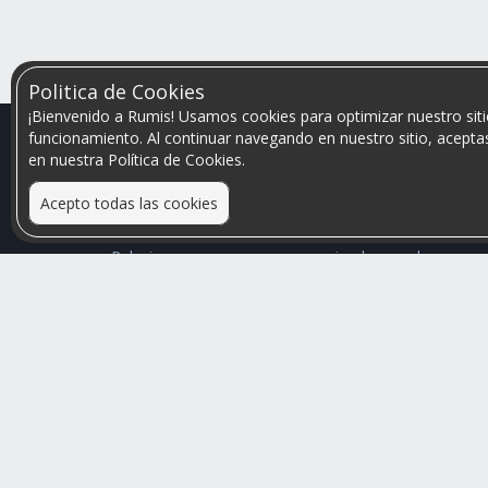
Politica de Cookies
¡Bienvenido a Rumis! Usamos cookies para optimizar nuestro siti
funcionamiento. Al continuar navegando en nuestro sitio, aceptas
en nuestra Política de Cookies.
Acepto todas las cookies
Relacionamos personas que arriendan con las que
buscan una habitación
Mayor visibilidad de tu inmueble, menores problemas
de convivencia