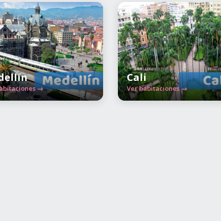
ellín
Cali
abitaciones →
Ver habitaciones →