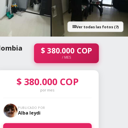
Ver todas las fotos (7)
+2 fotos
olombia
$
380.000
COP
/ MES
$
380.000
COP
por mes
PUBLICADO POR
Alba leydi