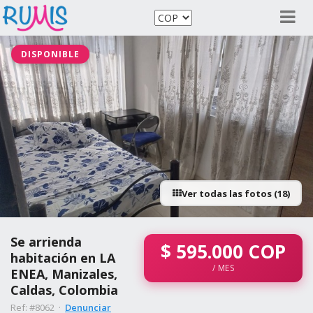
DISPONIBLE
Ver todas las fotos (18)
Se arrienda
$
595.000
COP
habitación en LA
/ MES
ENEA, Manizales,
Caldas, Colombia
Ref: #8062 ·
Denunciar