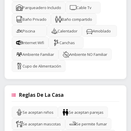
Parqueadero Incluido
Cable Tv
Baño Privado
Baño compartido
Piscina
Calentador
Amoblado
Internet Wifi
Canchas
Ambiente Familiar
Ambiente NO Familiar
Cupo de Alimentación
Reglas De La Casa
Se aceptan niños
Se aceptan parejas
Se aceptan mascotas
Se permite fumar