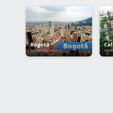
Bogotá
Cal
Ver habitaciones →
Ver h