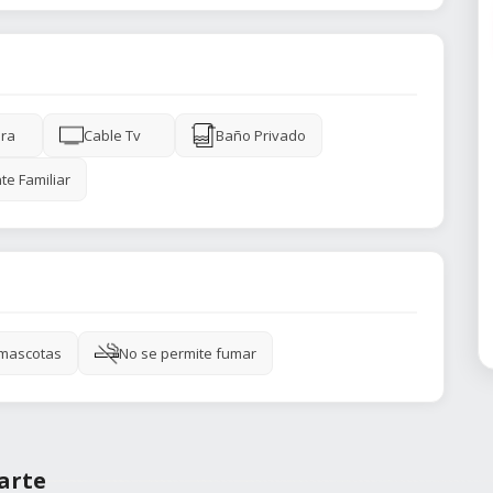
ra
Cable Tv
Baño Privado
te Familiar
 mascotas
No se permite fumar
arte