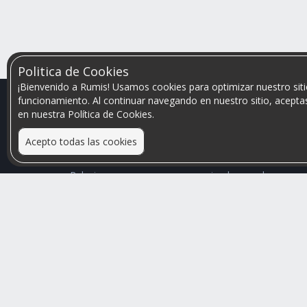
Politica de Cookies
¡Bienvenido a Rumis! Usamos cookies para optimizar nuestro siti
funcionamiento. Al continuar navegando en nuestro sitio, aceptas
en nuestra Política de Cookies.
Acepto todas las cookies
Relacionamos personas que arriendan con las que
buscan una habitación
Mayor visibilidad de tu inmueble, menores problemas
de convivencia