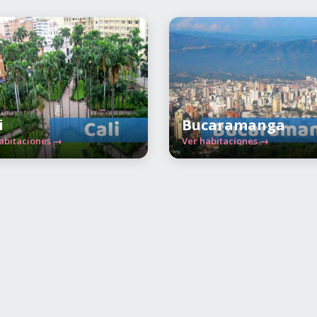
i
Bucaramanga
abitaciones →
Ver habitaciones →