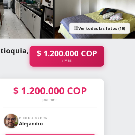
Ver todas las fotos (10)
+5 fotos
ntioquia,
$
1.200.000
COP
/ MES
$
1.200.000
COP
por mes
PUBLICADO POR
Alejandro