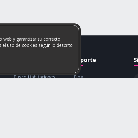
o web y garantizar su correcto
 el uso de cookies según lo descrito
Rumis
Soporte
S
Busco Habitaciones
Blog
Busco Compañero
Ayuda
c
Rumis Emprendedor
Contáctanos
Política de privacidad y
cookies