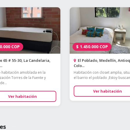
0.000
COP
$
1.450.000
COP
e 65 # 55-30, La Candelaria,
El Poblado, Medellín, Antioq
..
Colo...
o habitación amoblada en la
Habitación con closet amplia, sit
zación Torres de la Fuente y
el barrio el poblado ,Estoy buscan
de...
Ver habitación
Ver habitación
es