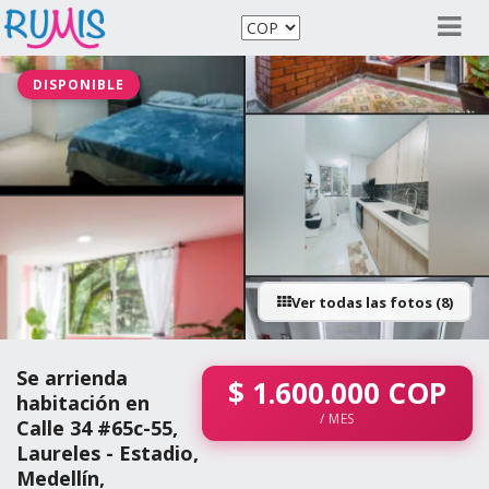
DISPONIBLE
Ver todas las fotos (8)
Se arrienda
$
1.600.000
COP
habitación en
/ MES
Calle 34 #65c-55,
Laureles - Estadio,
Medellín,