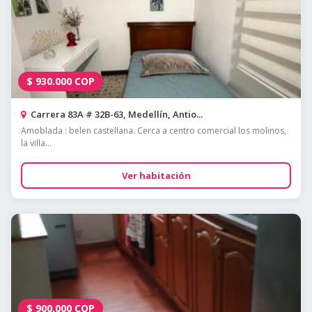
$
930.000
COP
Carrera 83A # 32B-63, Medellín, Antio...
Amoblada : belen castellana. Cerca a centro comercial los molinos,
la villa...
Ver habitación
$
900.000
COP