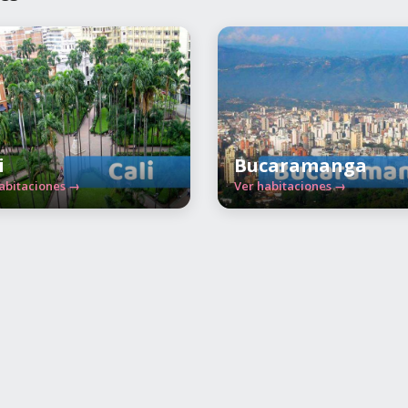
i
Bucaramanga
abitaciones →
Ver habitaciones →