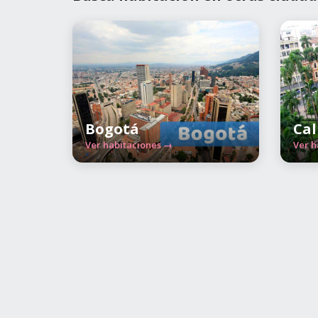
Bogotá
Cal
Ver habitaciones →
Ver h