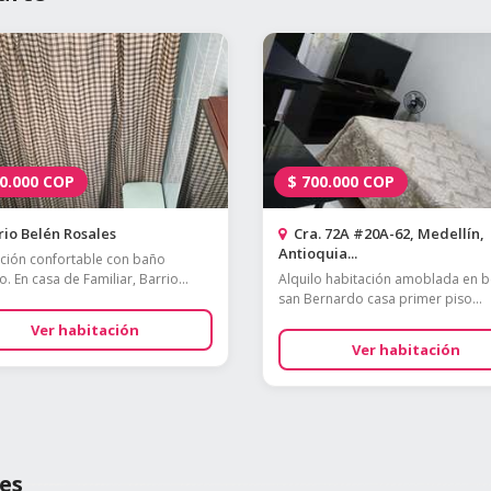
0.000
COP
$
700.000
COP
io Belén Rosales
Cra. 72A #20A-62, Medellín,
Antioquia...
ción confortable con baño
. En casa de Familiar, Barrio...
Alquilo habitación amoblada en b
san Bernardo casa primer piso...
Ver habitación
Ver habitación
es