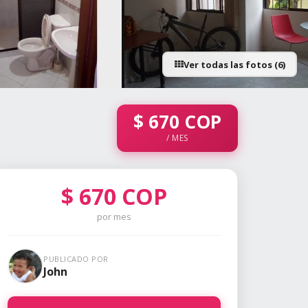
Ver todas las fotos (6)
+1 fotos
$
670
COP
/ MES
$
670
COP
por mes
PUBLICADO POR
John