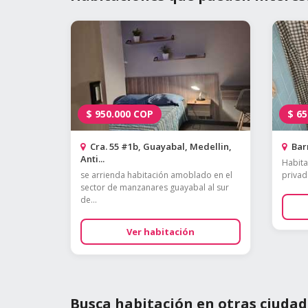
$
950.000
COP
$
65
Cra. 55 #1b, Guayabal, Medellin,
Barr
Anti...
Habita
se arrienda habitación amoblado en el
privado
sector de manzanares guayabal al sur
de...
Ver habitación
Busca habitación en otras ciudad