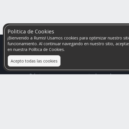
Politica de Cookies
¡Bienvenido a Rumis! Usamos cookies para optimizar nuestro siti
funcionamiento. Al continuar navegando en nuestro sitio, aceptas
en nuestra Política de Cookies.
Acepto todas las cookies
Relacionamos personas que arriendan con las que
buscan una habitación
Mayor visibilidad de tu inmueble, menores problemas
de convivencia