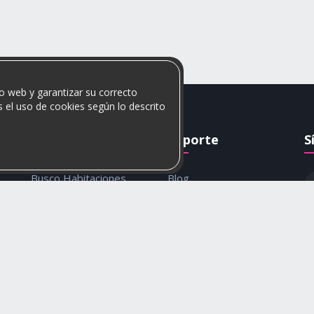
o web y garantizar su correcto
 el uso de cookies según lo descrito
Rumis
Soporte
S
Busco Habitaciones
Blog
Busco Compañero
Ayuda
c
Rumis Emprendedor
Contáctanos
Política de privacidad y
cookies