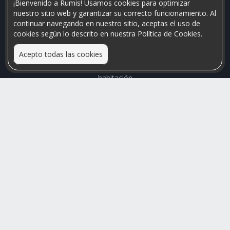
¡Bienvenido a Rumis! Usamos cookies para optimizar
nuestro sitio web y garantizar su correcto funcionamiento. Al
continuar navegando en nuestro sitio, aceptas el uso de
cookies según lo descrito en nuestra Política de Cookies.
Acepto todas las cookies
Relacionamos personas que arriendan con las que buscan una
habitación
Mayor visibilidad de tu inmueble, menores problemas de
convivencia
Rumis
Busco Habitaciones
Busco Compañero
Rumis Emprendedor
Soporte