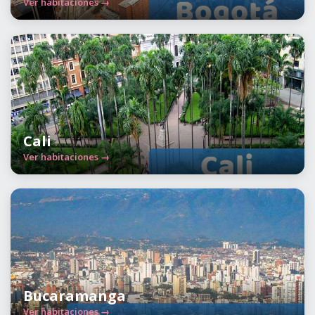
Ver habitaciones →
Cali
Ver habitaciones →
Bucaramanga
Ver habitaciones →