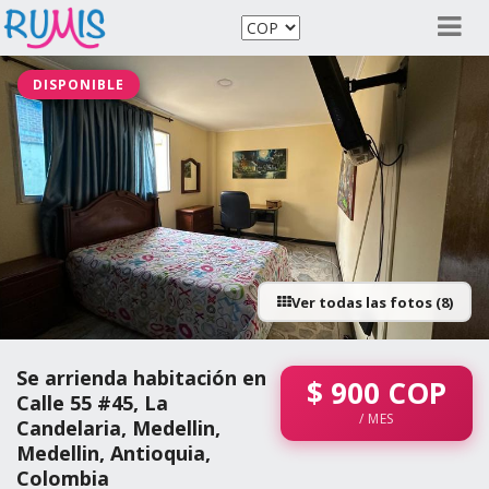
DISPONIBLE
Ver todas las fotos (8)
Se arrienda habitación en
$
900
COP
Calle 55 #45, La
/ MES
Candelaria, Medellin,
Medellin, Antioquia,
Colombia