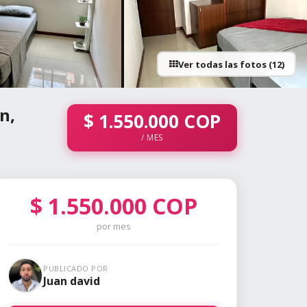
Ver todas las fotos (12)
+7 fotos
n,
$
1.550.000
COP
/ MES
$
1.550.000
COP
por mes
PUBLICADO POR
Juan david