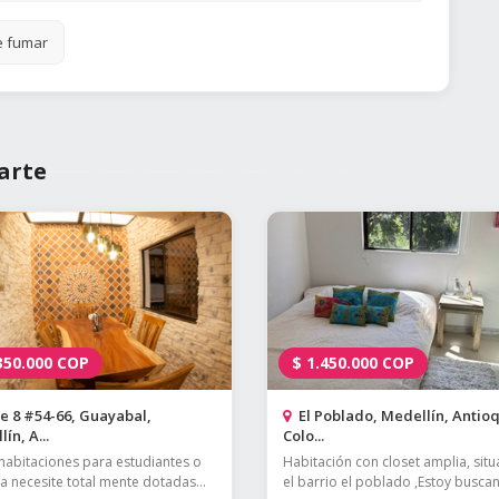
e fumar
arte
350.000
COP
$
1.450.000
COP
e 8 #54-66, Guayabal,
El Poblado, Medellín, Antioq
ín, A...
Colo...
habitaciones para estudiantes o
Habitación con closet amplia, sit
la necesite total mente dotadas...
el barrio el poblado ,Estoy buscan