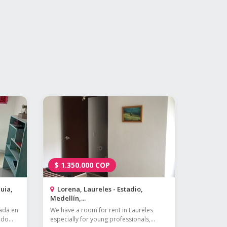
$
1.350.000
COP
uia,
Lorena, Laureles - Estadio,
Medellín,...
uada en
We have a room for rent in Laureles
do...
especially for young professionals,...