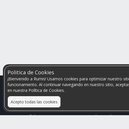
Politica de Cookies
¡Bienvenido a Rumis! Usamos cookies para optimizar nuestro siti
funcionamiento. Al continuar navegando en nuestro sitio, aceptas
en nuestra Política de Cookies.
Acepto todas las cookies
Relacionamos personas que arriendan con las que
buscan una habitación
Mayor visibilidad de tu inmueble, menores problemas