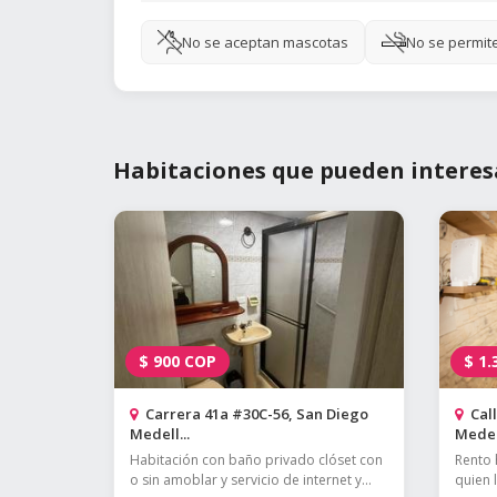
No se aceptan mascotas
No se permit
Habitaciones que pueden interes
$
900
COP
$
1.
Carrera 41a #30C-56, San Diego
Call
Medell...
Medell
Habitación con baño privado clóset con
Rento 
o sin amoblar y servicio de internet y...
quien 