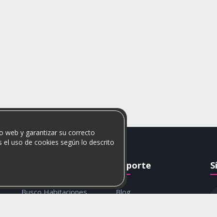
o web y garantizar su correcto
 el uso de cookies según lo descrito
Rumis
Soporte
S
Busco Habitaciones
Blog
Busco Compañero
Ayuda