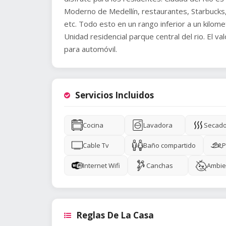
Moderno de Medellín, restaurantes, Starbucks, 
etc. Todo esto en un rango inferior a un kilomet
Unidad residencial parque central del rio. El v
para automóvil.
Servicios Incluidos
Cocina
Lavadora
Secad
Cable Tv
Baño compartido
P
Internet Wifi
Canchas
Ambie
Reglas De La Casa