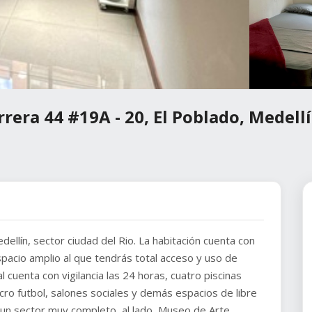
rera 44 #19A - 20, El Poblado, Medellí
ellín, sector ciudad del Rio. La habitación cuenta con
pacio amplio al que tendrás total acceso y uso de
al cuenta con vigilancia las 24 horas, cuatro piscinas
ro futbol, salones sociales y demás espacios de libre
s un sector muy completo, al lado, Museo de Arte